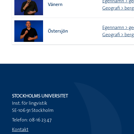
Egennamn > ge
Vänern
Geografi > berg
Egennamn > ge
Östersjön
Geografi > berg
STOCKHOLMS UNIVERSITET
Inst. för lingvistik
SE-106 91 Stockholm
Telefon: 08-16 23 47
Kontakt