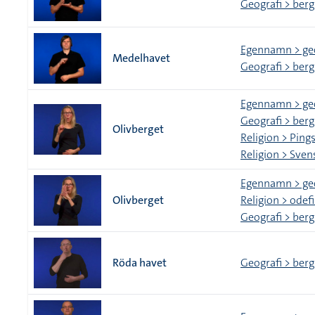
Geografi > berg
Egennamn > ge
Medelhavet
Geografi > berg
Egennamn > ge
Geografi > berg
Olivberget
Religion > Pin
Religion > Sve
Egennamn > ge
Olivberget
Religion > odef
Geografi > berg
Röda havet
Geografi > berg