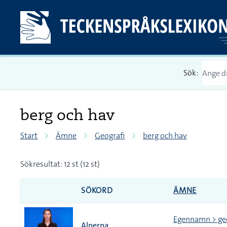
Sök:
berg och hav
Start
Ämne
Geografi
berg och hav
Sökresultat: 12 st (12 st)
SÖKORD
ÄMNE
Egennamn > ge
Alperna