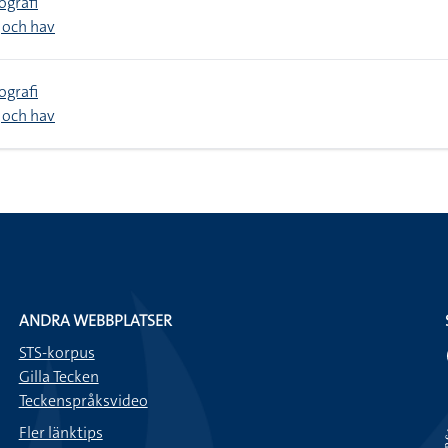
ografi
 och hav
ografi
 och hav
ANDRA WEBBPLATSER
STS-korpus
Gilla Tecken
Teckenspråksvideo
Fler länktips