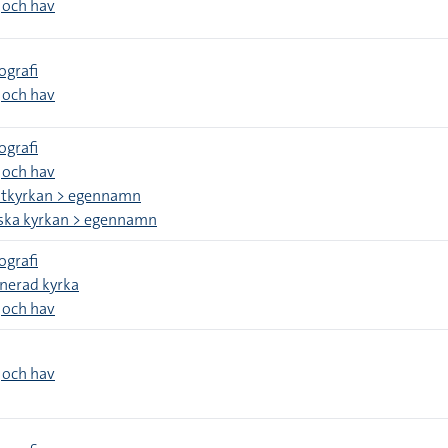
 och hav
ografi
 och hav
ografi
 och hav
gstkyrkan > egennamn
nska kyrkan > egennamn
ografi
inerad kyrka
 och hav
 och hav