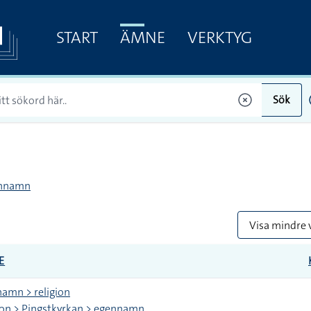
START
ÄMNE
VERKTYG
Sök
nnamn
Visa mindre 
E
amn > religion
ion > Pingstkyrkan > egennamn