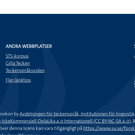
ANDRA WEBBPLATSER
STS-korpus
Gilla Tecken
Teckenspråksvideo
Fler länktips
exikon by
Avdelningen för teckenspråk, Institutionen för lingvisti
keKommersiell-DelaLika 4.0 Internationell (CC BY-NC-SA 4.0).
B
töver denna licens kan vara tillgängligt på
https://www.su.se/fors