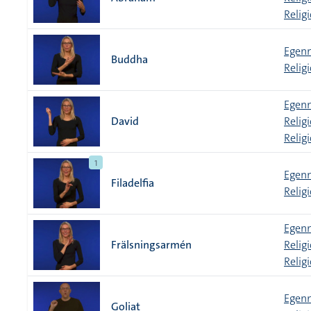
Relig
Egenn
Buddha
Relig
Egenn
David
Relig
Relig
1
Egenn
Filadelfia
Relig
Egenn
Frälsningsarmén
Relig
Relig
Egenn
Goliat