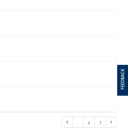
FEEDBACK
1
2
3