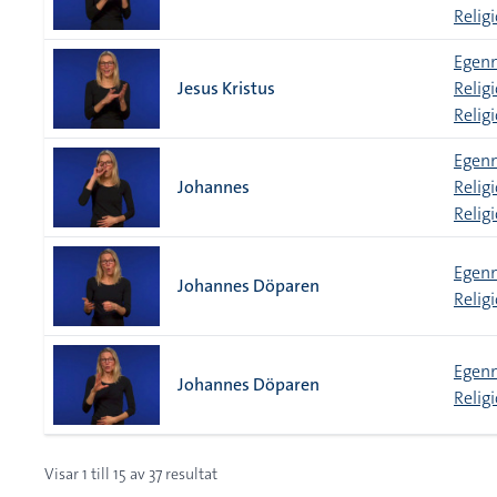
Relig
Egenn
Jesus Kristus
Relig
Relig
Egenn
Johannes
Relig
Relig
Egenn
Johannes Döparen
Relig
Egenn
Johannes Döparen
Relig
Visar
1
till
15
av
37
resultat