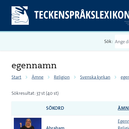
Sök:
egennamn
Start
Ämne
Religion
Svenska kyrkan
ege
Sökresultat: 37 st (40 st)
SÖKORD
ÄMN
Egenn
Abraham
Relig