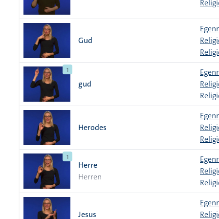
Relig
Egenn
Gud
Relig
Relig
1
Egenn
gud
Relig
Relig
Egenn
Herodes
Relig
Relig
1
Egenn
Herre
Relig
Herren
Relig
Egenn
Jesus
Relig