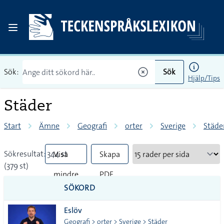
Sök:
Sök
Hjälp/Tips
Städer
Start
Ämne
Geografi
orter
Sverige
Städe
Sökresultat: 344 st
Visa
Skapa
(379 st)
mindre
PDF
SÖKORD
vanliga
Eslöv
tecken
Geografi > orter > Sverige > Städer