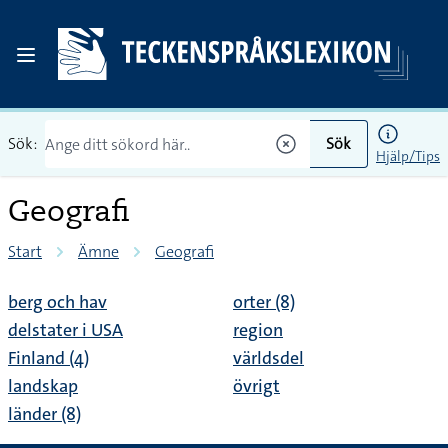
Sök:
Sök
Hjälp/Tips
Geografi
Start
Ämne
Geografi
berg och hav
orter (8)
delstater i USA
region
Finland (4)
världsdel
landskap
övrigt
länder (8)