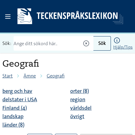
Sök:
Sök
Hjälp/Tips
Geografi
Start
Ämne
Geografi
berg och hav
orter (8)
delstater i USA
region
Finland (4)
världsdel
landskap
övrigt
länder (8)