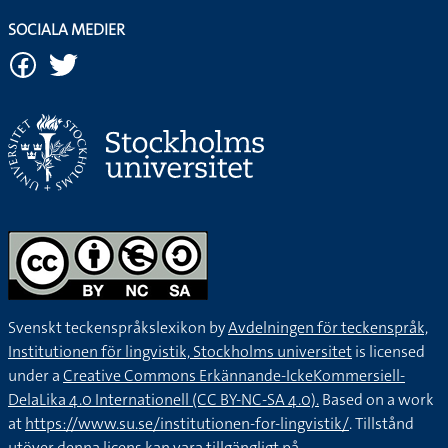
SOCIALA MEDIER
Svenskt teckenspråkslexikon by
Avdelningen för teckenspråk,
Institutionen för lingvistik, Stockholms universitet
is licensed
under a
Creative Commons Erkännande-IckeKommersiell-
DelaLika 4.0 Internationell (CC BY-NC-SA 4.0).
Based on a work
at
https://www.su.se/institutionen-for-lingvistik/
. Tillstånd
utöver denna licens kan vara tillgängligt på