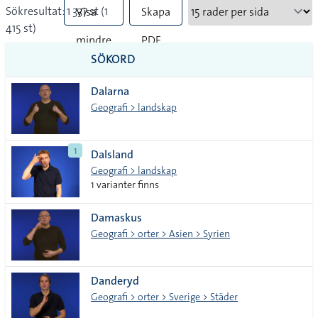
Sökresultat: 1 337 st (1
Visa
Skapa
415 st)
mindre
PDF
SÖKORD
vanliga
Dalarna
tecken
Geografi > landskap
1
Dalsland
Geografi > landskap
1 varianter finns
Damaskus
Geografi > orter > Asien > Syrien
Danderyd
Geografi > orter > Sverige > Städer