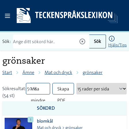
Sök:
Sök
Hjälp/Tips
grönsaker
Start
Ämne
Mat och dryck
grönsaker
Sökresultat: 50 st
Visa
Skapa
(54 st)
mindre
PDF
SÖKORD
vanliga
1
blomkål
tecken
Mat och dryck > grönsaker