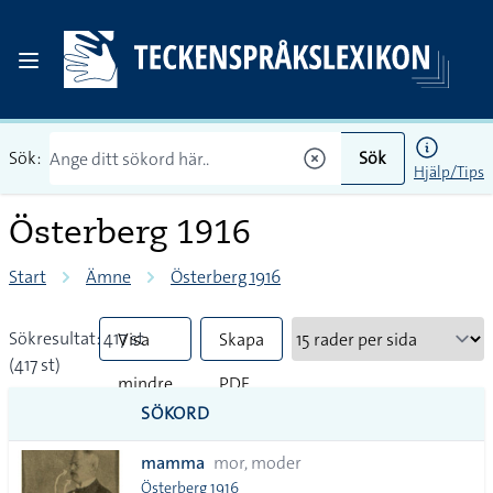
Sök:
Sök
Hjälp/Tips
Österberg 1916
Start
Ämne
Österberg 1916
Sökresultat: 417 st
Visa
Skapa
(417 st)
mindre
PDF
SÖKORD
vanliga
mamma
mor, moder
tecken
Österberg 1916