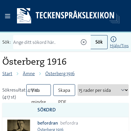
Sök:
Sök
Hjälp/Tips
Österberg 1916
Start
Ämne
Österberg 1916
Sökresultat: 417 st
Visa
Skapa
(417 st)
mindre
PDF
SÖKORD
vanliga
befordran
befordra
tecken
Österberg 1916