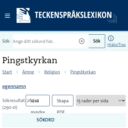
Sök:
Sök
Hjälp/Tips
Pingstkyrkan
Start
Ämne
Religion
Pingstkyrkan
egennamn
Sökresultat: 264 st
Visa
Skapa
(290 st)
mindre
PDF
SÖKORD
vanliga