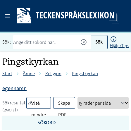
Sök:
Sök
Hjälp/Tips
Pingstkyrkan
Start
Ämne
Religion
Pingstkyrkan
egennamn
Sökresultat: 264 st
Visa
Skapa
(290 st)
mindre
PDF
SÖKORD
vanliga