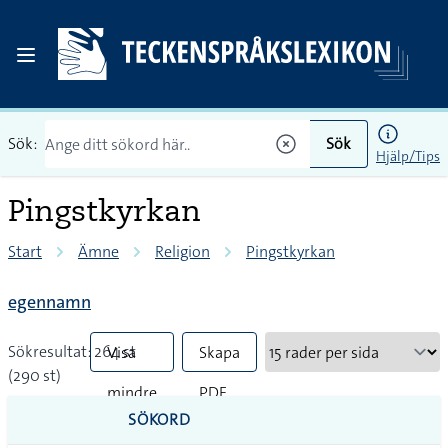
Sök:
Sök
Hjälp/Tips
Pingstkyrkan
Start
Ämne
Religion
Pingstkyrkan
egennamn
Sökresultat: 264 st
Visa
Skapa
(290 st)
mindre
PDF
SÖKORD
vanliga