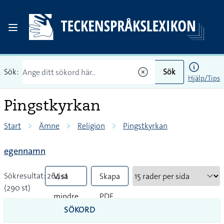
Sök:
Sök
Hjälp/Tips
Pingstkyrkan
Start
Ämne
Religion
Pingstkyrkan
egennamn
Sökresultat: 264 st
Visa
Skapa
(290 st)
mindre
PDF
SÖKORD
vanliga