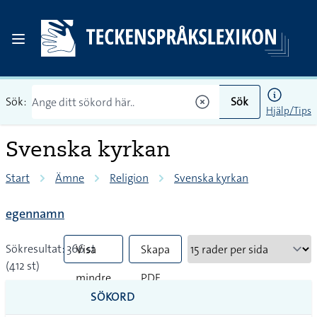
Sök:
Sök
Hjälp/Tips
Svenska kyrkan
Start
Ämne
Religion
Svenska kyrkan
egennamn
Sökresultat: 366 st
Visa
Skapa
(412 st)
mindre
PDF
SÖKORD
vanliga