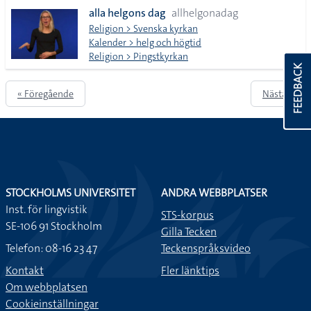
alla helgons dag
allhelgonadag
Religion > Svenska kyrkan
Kalender > helg och högtid
Religion > Pingstkyrkan
FEEDBACK
« Föregående
Nästa »
STOCKHOLMS UNIVERSITET
ANDRA WEBBPLATSER
Inst. för lingvistik
STS-korpus
SE-106 91 Stockholm
Gilla Tecken
Telefon: 08-16 23 47
Teckenspråksvideo
Kontakt
Fler länktips
Om webbplatsen
Cookieinställningar