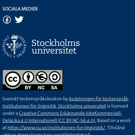
SOCIALA MEDIER
Svenskt teckenspråkslexikon by
Avdelningen för teckenspråk,
Institutionen för lingvistik, Stockholms universitet
is licensed
under a
Creative Commons Erkännande-IckeKommersiell-
DelaLika 4.0 Internationell (CC BY-NC-SA 4.0).
Based on a work
at
https://www.su.se/institutionen-for-lingvistik/
. Tillstånd
utöver denna licens kan vara tillgängligt på