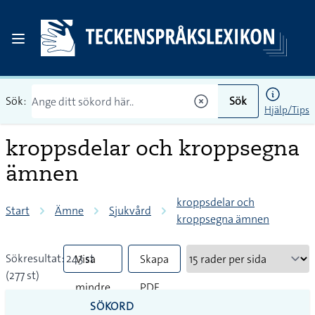
Sök:
Sök
Hjälp/Tips
kroppsdelar och kroppsegna
ämnen
kroppsdelar och
Start
Ämne
Sjukvård
kroppsegna ämnen
Sökresultat: 243 st
Visa
Skapa
(277 st)
mindre
PDF
SÖKORD