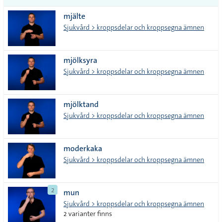
vanliga
mjälte
tecken
Sjukvård > kroppsdelar och kroppsegna ämnen
mjölksyra
Sjukvård > kroppsdelar och kroppsegna ämnen
mjölktand
Sjukvård > kroppsdelar och kroppsegna ämnen
moderkaka
Sjukvård > kroppsdelar och kroppsegna ämnen
2
mun
Sjukvård > kroppsdelar och kroppsegna ämnen
2 varianter finns