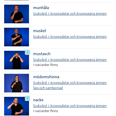
munhåla
Sjukvård > kroppsdelar och kroppsegna ämnen
muskel
Sjukvård > kroppsdelar och kroppsegna ämnen
1
mustasch
Sjukvård > kroppsdelar och kroppsegna ämnen
1 varianter finns
mödomshinna
Sjukvård > kroppsdelar och kroppsegna ämnen
Sex och samlevnad
1
nacke
Sjukvård > kroppsdelar och kroppsegna ämnen
1 varianter finns