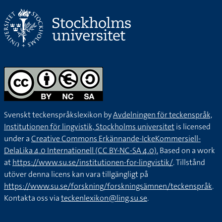
Svenskt teckenspråkslexikon by
Avdelningen för teckenspråk,
Institutionen för lingvistik, Stockholms universitet
is licensed
under a
Creative Commons Erkännande-IckeKommersiell-
DelaLika 4.0 Internationell (CC BY-NC-SA 4.0).
Based on a work
at
https://www.su.se/institutionen-for-lingvistik/
. Tillstånd
utöver denna licens kan vara tillgängligt på
https://www.su.se/forskning/forskningsämnen/teckenspråk
.
Kontakta oss via
teckenlexikon@ling.su.se
.