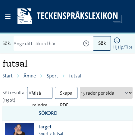
Sök:
Sök
Hjälp/Tips
futsal
Start
Ämne
Sport
futsal
Sökresultat: 104 st
Visa
Skapa
(113 st)
mindre
PDF
SÖKORD
vanliga
target
tecken
Sport > futsal