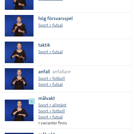
hög försvarsspel
Sport > futsal
taktik
Sport > futsal
anfall
anfallare
Sport > fotboll
Sport > futsal
målvakt
1
Sport > allmänt
Sport > fotboll
Sport > futsal
1 varianter finns