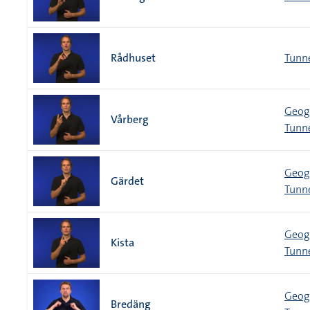
Rådhuset
Tunn
Geogr
Vårberg
Tunn
Geogr
Gärdet
Tunn
Geogr
Kista
Tunn
Geogr
Bredäng