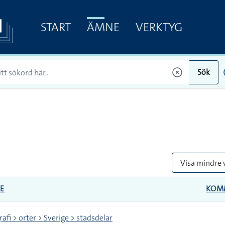
START
ÄMNE
VERKTYG
Sök
Visa mindre 
E
KOM
afi > orter > Sverige > stadsdelar