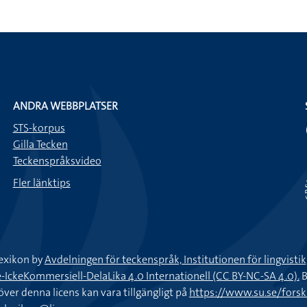
ANDRA WEBBPLATSER
STS-korpus
Gilla Tecken
Teckenspråksvideo
Fler länktips
exikon by
Avdelningen för teckenspråk, Institutionen för lingvisti
keKommersiell-DelaLika 4.0 Internationell (CC BY-NC-SA 4.0).
B
töver denna licens kan vara tillgängligt på
https://www.su.se/fors