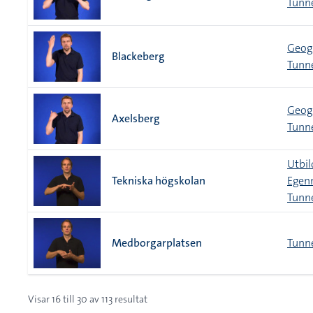
Tunn
Geogr
Blackeberg
Tunn
Geogr
Axelsberg
Tunn
Utbil
Tekniska högskolan
Egen
Tunn
Medborgarplatsen
Tunn
Visar
16
till
30
av
113
resultat