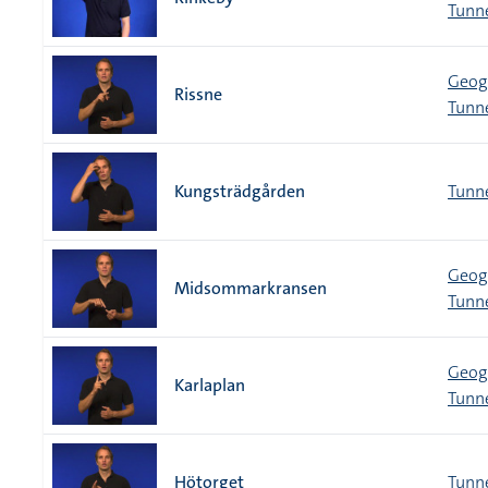
Tunn
Geogr
Rissne
Tunn
Kungsträdgården
Tunn
Geogr
Midsommarkransen
Tunn
Geogr
Karlaplan
Tunn
Hötorget
Tunn