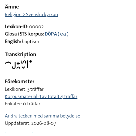
Ämne
Religion > Svenska kyrkan
Lexikon-ID:
00002
Glosa i STS-korpus:
DÖPA(ea)
English:
baptism
Transkription
􌤀􌤢􌥓􌥘􌥲􌦀􌥼􌤟
Förekomster
Lexikonet: 3 träffar
Korpusmaterial: 1 av totalt 4 träffar
Enkäter: 0 träffar
Andra tecken med samma betydelse
Uppdaterat: 2026-08-07