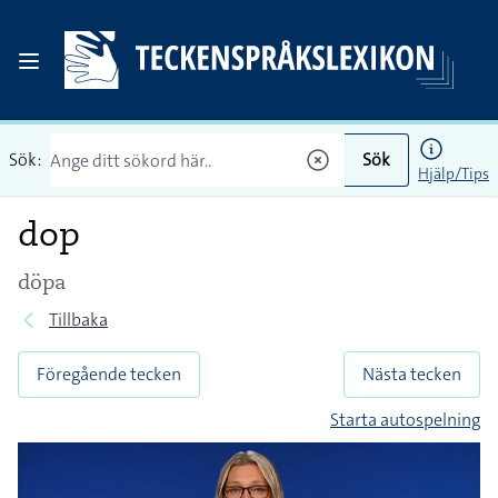
Sök:
Sök
Hjälp/Tips
dop
döpa
Tillbaka
Föregående tecken
Nästa tecken
Starta autospelning