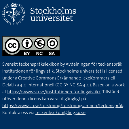
Svenskt teckenspråkslexikon by
Avdelningen för teckenspråk,
Institutionen för lingvistik, Stockholms universitet
is licensed
under a
Creative Commons Erkännande-IckeKommersiell-
DelaLika 4.0 Internationell (CC BY-NC-SA 4.0).
Based on a work
at
https://www.su.se/institutionen-for-lingvistik/
. Tillstånd
utöver denna licens kan vara tillgängligt på
https://www.su.se/forskning/forskningsämnen/teckenspråk
.
Kontakta oss via
teckenlexikon@ling.su.se
.