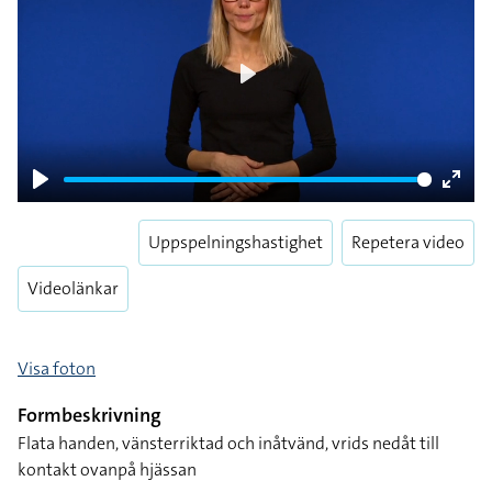
Play
Play
Enter
fulls
Uppspelningshastighet
Repetera video
Videolänkar
Visa foton
Formbeskrivning
Flata handen, vänsterriktad och inåtvänd, vrids nedåt till
kontakt ovanpå hjässan