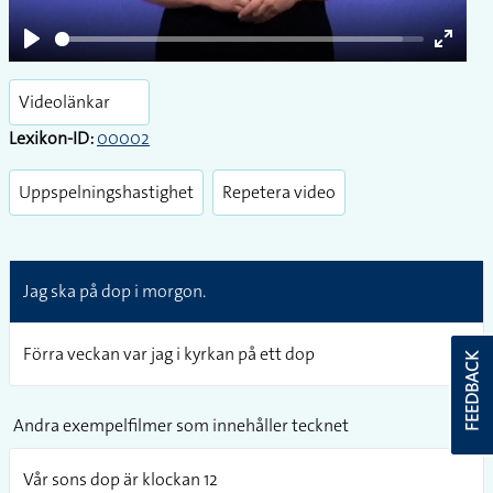
Play
Enter
fullsc
Videolänkar
Lexikon-ID:
00002
Uppspelningshastighet
Repetera video
Jag ska på dop i morgon.
Förra veckan var jag i kyrkan på ett dop
FEEDBACK
Andra exempelfilmer som innehåller tecknet
Vår sons dop är klockan 12