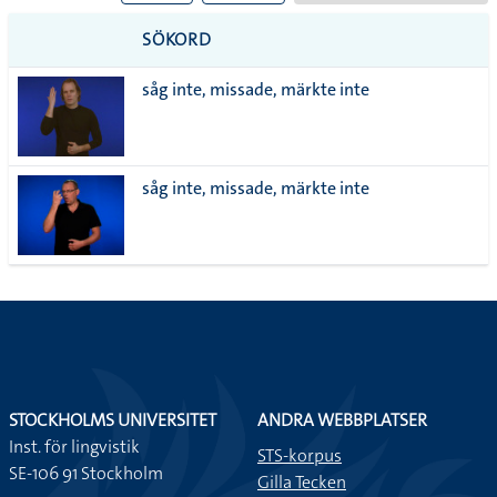
till
PDF
SÖKORD
alla i
såg inte, missade, märkte inte
lista
såg inte, missade, märkte inte
STOCKHOLMS UNIVERSITET
ANDRA WEBBPLATSER
Inst. för lingvistik
STS-korpus
SE-106 91 Stockholm
Gilla Tecken