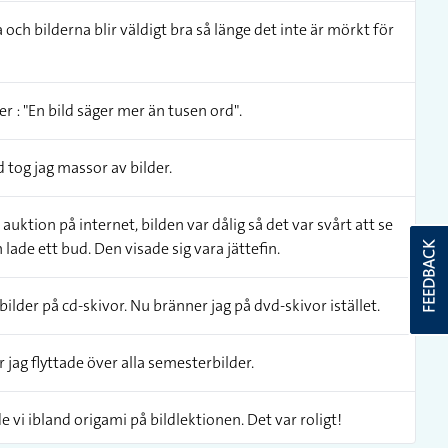
ch bilderna blir väldigt bra så länge det inte är mörkt för
er : "En bild säger mer än tusen ord".
and tog jag massor av bilder.
uktion på internet, bilden var dålig så det var svårt att se
lade ett bud. Den visade sig vara jättefin.
FEEDBACK
ilder på cd-skivor. Nu bränner jag på dvd-skivor istället.
jag flyttade över alla semesterbilder.
e vi ibland origami på bildlektionen. Det var roligt!