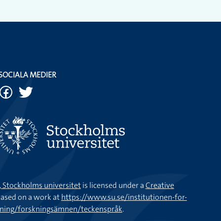
terbilder i ett album.
derna på väggen?
SOCIALA MEDIER
k, Stockholms universitet
is licensed under a
Creative
ased on a work at
https://www.su.se/institutionen-for-
kning/forskningsämnen/teckenspråk
.