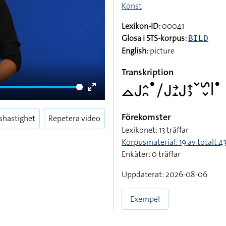
Konst
Lexikon-ID:
00041
Glosa i STS-korpus:
BILD
English:
picture
Transkription
􌤼􌤢􌤵􌥘􌤟􌥠􌤢􌥔􌤸􌤢􌤴􌤶􌥧􌥲􌦀􌥼􌤟
Enter
fullscreen
Förekomster
shastighet
Repetera video
Lexikonet: 13 träffar
Korpusmaterial: 19 av totalt 43
Enkäter: 0 träffar
Uppdaterat: 2026-08-06
Exempel