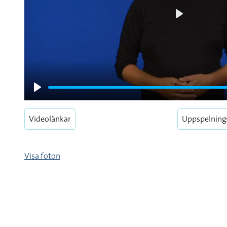
Play
Play
Videolänkar
Uppspelning
Visa foton