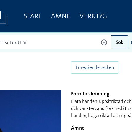
START
ÄMNE
VERKTYG
Sök
Föregående tecken
Formbeskrivning
Flata handen, uppåtriktad och
och vänstervänd förs nedåt sam
handen, högerriktad och upp
Ämne