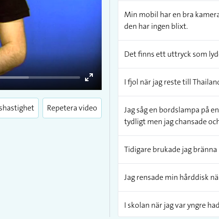
Min mobil har en bra kamera o
den har ingen blixt.
Det finns ett uttryck som lyd
I fjol när jag reste till Thail
Enter
fullscreen
shastighet
Repetera video
Jag såg en bordslampa på en a
tydligt men jag chansade och 
Tidigare brukade jag bränna b
Jag rensade min hårddisk när 
I skolan när jag var yngre had