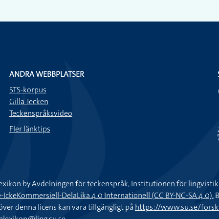
Jag har klistrat in våra semes
Kan du sätta upp de där bil
ANDRA WEBBPLATSER
STS-korpus
Gilla Tecken
Teckenspråksvideo
Fler länktips
exikon by
Avdelningen för teckenspråk, Institutionen för lingvisti
keKommersiell-DelaLika 4.0 Internationell (CC BY-NC-SA 4.0).
B
töver denna licens kan vara tillgängligt på
https://www.su.se/fors
nlexikon@ling.su.se
.