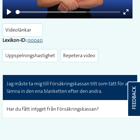
Play
Enter
fullsc
Videolänkar
Lexikon-ID:
00040
Uppspelningshastighet
Repetera video
Jag måste ta mig till Försäkringskassan titt som tätt för att
FEEDBACK
lämna in den ena blanketten efter den andra.
Har du fått intyget från Försäkringskassan?