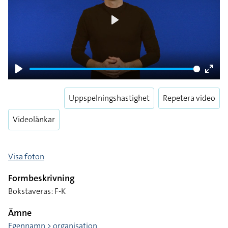
Play
Play
Enter
fulls
Uppspelningshastighet
Repetera video
Videolänkar
Visa foton
Formbeskrivning
Bokstaveras: F-K
Ämne
Egennamn > organisation