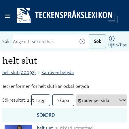
Sök:
Sök
Hjälp/Tips
helt slut
helt slut (00092)
Kan även betyda
Teckenformen för helt slut kan också betyda
Sökresultat: 2 st
Lägg
Skapa
till
PDF
SÖKORD
alla i
helt slut
slutkörd, utmattad