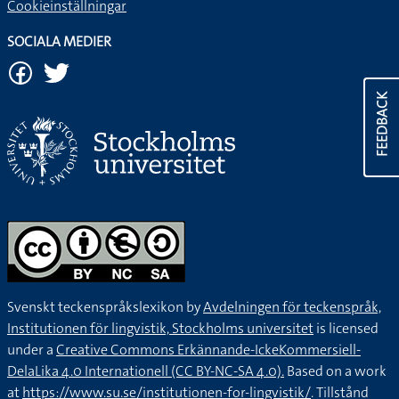
Cookieinställningar
SOCIALA MEDIER
FEEDBACK
Svenskt teckenspråkslexikon by
Avdelningen för teckenspråk,
Institutionen för lingvistik, Stockholms universitet
is licensed
under a
Creative Commons Erkännande-IckeKommersiell-
DelaLika 4.0 Internationell (CC BY-NC-SA 4.0).
Based on a work
at
https://www.su.se/institutionen-for-lingvistik/
. Tillstånd