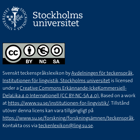
Svenskt teckenspråkslexikon by
Avdelningen för teckenspråk,
Institutionen för lingvistik, Stockholms universitet
is licensed
under a
Creative Commons Erkännande-IckeKommersiell-
DelaLika 4.0 Internationell (CC BY-NC-SA 4.0).
Based on a work
at
https://www.su.se/institutionen-for-lingvistik/
. Tillstånd
utöver denna licens kan vara tillgängligt på
https://www.su.se/forskning/forskningsämnen/teckenspråk
.
Kontakta oss via
teckenlexikon@ling.su.se
.