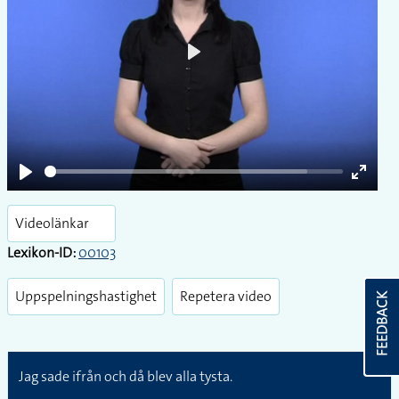
Play
Play
Enter
fullsc
Videolänkar
Lexikon-ID:
00103
Uppspelningshastighet
Repetera video
FEEDBACK
N3
Jag sade ifrån och då blev alla tysta.