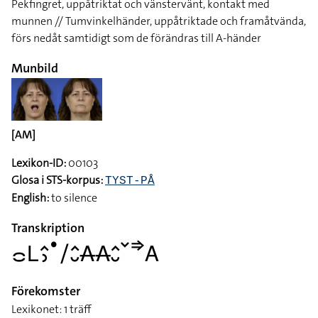
Pekfingret, uppåtriktat och vänstervänt, kontakt med
munnen // Tumvinkelhänder, uppåtriktade och framåtvända,
förs nedåt samtidigt som de förändras till A-händer
Munbild
[AM]
Lexikon-ID:
00103
Glosa i STS-korpus:
TYST-PÅ
English:
to silence
Transkription
􌤌􌥈􌤵􌤶􌤟􌥠􌤵􌤷􌥄􌥄􌤵􌤷􌥧􌦆􌤤
Förekomster
Lexikonet: 1 träff