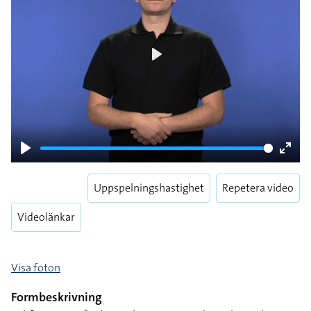
Play
Play
Enter
fulls
Uppspelningshastighet
Repetera video
Videolänkar
Visa foton
Formbeskrivning