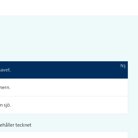
N3
havet.
nern.
n sjö.
ehåller tecknet