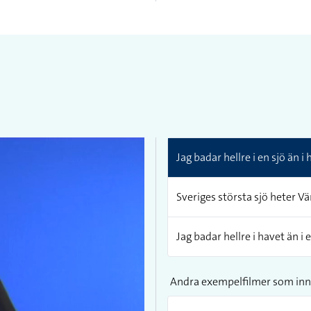
Jag badar hellre i en sjö än i 
Sveriges största sjö heter Vä
Jag badar hellre i havet än i e
Andra exempelfilmer som inn