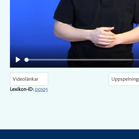
Play
Play
Videolänkar
Uppspelning
Lexikon-ID:
00105