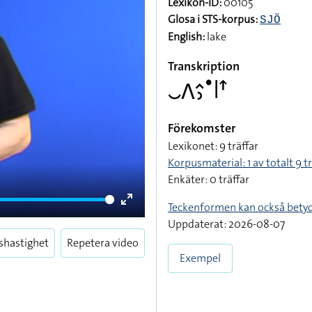
Lexikon-ID:
00105
Glosa i STS-korpus:
SJÖ
English:
lake
Transkription
􌤛􌤣􌤵􌤶􌤟􌥼􌦃
Förekomster
Lexikonet: 9 träffar
Korpusmaterial: 1 av totalt 9 tr
Enkäter: 0 träffar
Teckenformen kan också bety
Enter
Uppdaterat: 2026-08-07
fullscreen
shastighet
Repetera video
Exempel