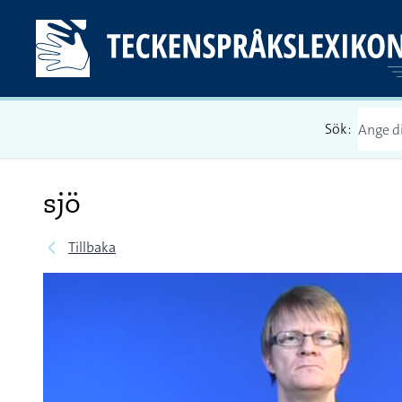
Sök:
sjö
Tillbaka