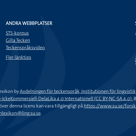
ANDRA WEBBPLATSER
STS-korpus
Gilla Tecken
Teckenspråksvideo
Fler länktips
exikon by
Avdelningen för teckenspråk, Institutionen för lingvisti
keKommersiell-DelaLika 4.0 Internationell (CC BY-NC-SA 4.0).
B
töver denna licens kan vara tillgängligt på
https://www.su.se/fors
nlexikon@ling.su.se
.