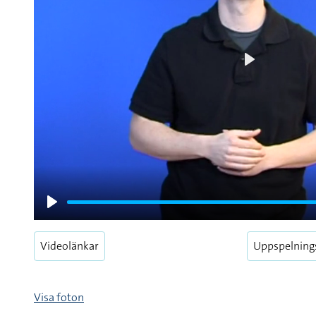
Play
Play
Videolänkar
Uppspelning
Visa foton