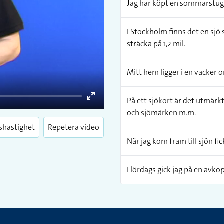
Jag har köpt en sommarstuga 
I Stockholm finns det en sj
sträcka på 1,2 mil.
Mitt hem ligger i en vacker 
På ett sjökort är det utmärkt 
Enter
och sjömärken m.m.
fullscreen
shastighet
Repetera video
När jag kom fram till sjön fi
I lördags gick jag på en avk