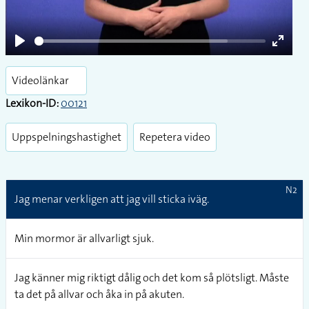
Play
Enter
fullsc
Videolänkar
Lexikon-ID:
00121
Uppspelningshastighet
Repetera video
N2
Jag menar verkligen att jag vill sticka iväg.
Min mormor är allvarligt sjuk.
Jag känner mig riktigt dålig och det kom så plötsligt. Måste
ta det på allvar och åka in på akuten.