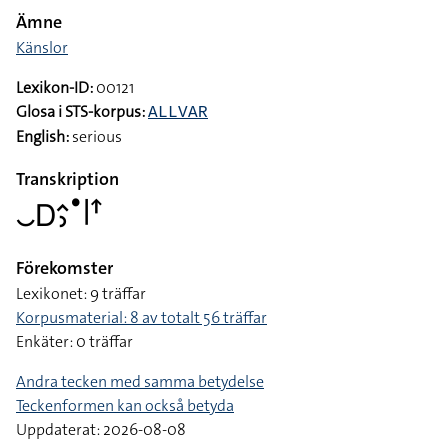
Ämne
Känslor
Lexikon-ID:
00121
Glosa i STS-korpus:
ALLVAR
English:
serious
Transkription
􌤛􌦫􌤵􌤶􌤟􌥼􌦃
Förekomster
Lexikonet: 9 träffar
Korpusmaterial: 8 av totalt 56 träffar
Enkäter: 0 träffar
Andra tecken med samma betydelse
Teckenformen kan också betyda
Uppdaterat: 2026-08-08