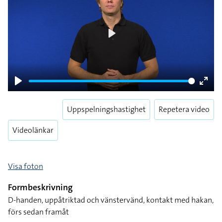
Play
Play
Enter
fulls
Uppspelningshastighet
Repetera video
Videolänkar
Visa foton
Formbeskrivning
D-handen, uppåtriktad och vänstervänd, kontakt med hakan,
förs sedan framåt