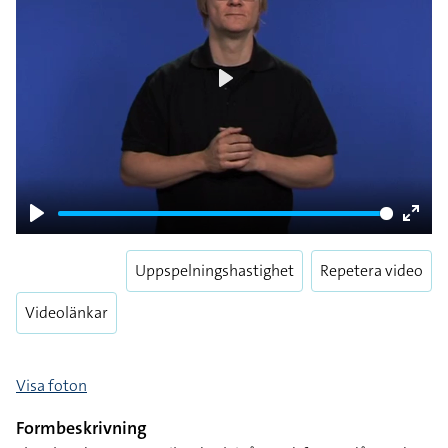
Play
Play
Enter
fulls
Uppspelningshastighet
Repetera video
Videolänkar
Visa foton
Formbeskrivning