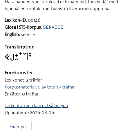
Flata handen, vänsterriktad och inåtvänd, förs nedåt med
bibehållen kontakt med vänstra överarmen, upprepas
Lexikon-ID:
00146
Glosa i STS-korpus:
SERVICE
English:
service
Transkription
􌤑􌤢􌥓􌥘􌤟􌥧􌥼􌥻
Förekomster
Lexikonet: 2 träffar
Korpusmaterial: 0 av totalt 3 träffar
Enkäter: 0 träffar
Teckenformen kan också betyda
Uppdaterat: 2026-08-06
Exempel