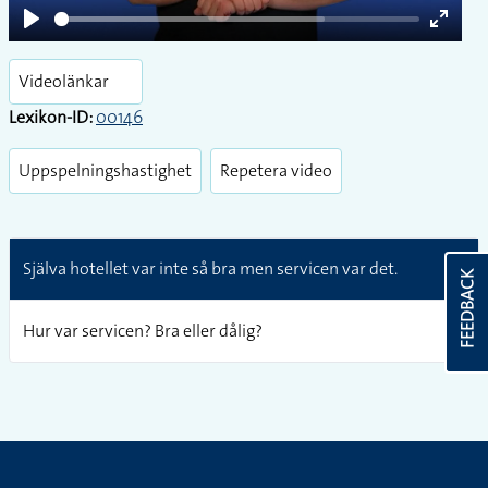
Play
Enter
fullsc
Videolänkar
Lexikon-ID:
00146
Uppspelningshastighet
Repetera video
Själva hotellet var inte så bra men servicen var det.
FEEDBACK
Hur var servicen? Bra eller dålig?