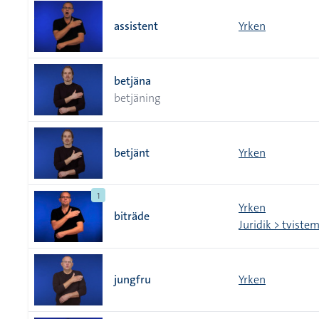
assistent
Yrken
betjäna
betjäning
betjänt
Yrken
1
Yrken
biträde
Juridik > tviste
jungfru
Yrken