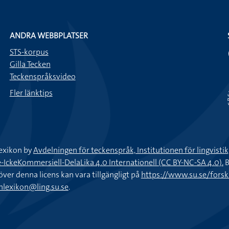
ANDRA WEBBPLATSER
STS-korpus
Gilla Tecken
Teckenspråksvideo
Fler länktips
exikon by
Avdelningen för teckenspråk, Institutionen för lingvisti
keKommersiell-DelaLika 4.0 Internationell (CC BY-NC-SA 4.0).
B
töver denna licens kan vara tillgängligt på
https://www.su.se/fors
nlexikon@ling.su.se
.