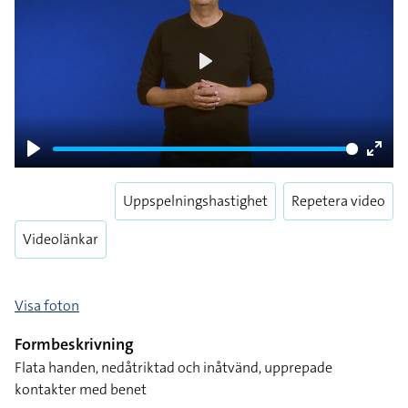
Play
Play
Enter
fulls
Uppspelningshastighet
Repetera video
Videolänkar
Visa foton
Formbeskrivning
Flata handen, nedåtriktad och inåtvänd, upprepade
kontakter med benet