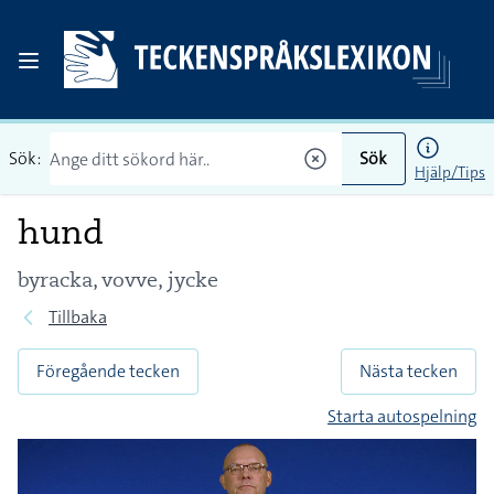
Sök:
Sök
Hjälp/Tips
hund
byracka, vovve, jycke
Tillbaka
Föregående tecken
Nästa tecken
Starta autospelning