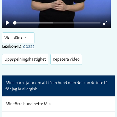
Play
Enter
fullsc
Videolänkar
Lexikon-ID:
00222
Uppspelningshastighet
Repetera video
Mina barn tjatar om att få en hund men det kan de inte få
för jag är allergisk.
Min förra hund hette Mia.