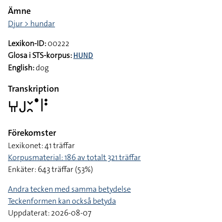
Ämne
Djur > hundar
Lexikon-ID:
00222
Glosa i STS-korpus:
HUND
English:
dog
Transkription
􌤚􌤢􌥖􌥘􌤟􌥼􌥻
Förekomster
Lexikonet: 41 träffar
Korpusmaterial: 186 av totalt 321 träffar
Enkäter: 643 träffar (53%)
Andra tecken med samma betydelse
Teckenformen kan också betyda
Uppdaterat: 2026-08-07