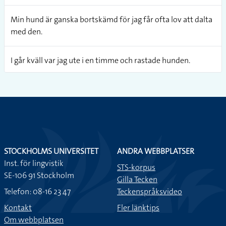
Min hund är ganska bortskämd för jag får ofta lov att dalta
med den.
I går kväll var jag ute i en timme och rastade hunden.
Min hund är aggressiv, så när vi är ute och går måste den ha
munkorg på sig.
Jag har märkt att katter är smartare än hundar.
STOCKHOLMS UNIVERSITET
ANDRA WEBBPLATSER
Om jag inte busar med min hund så känner sig hen ledsen.
Inst. för lingvistik
STS-korpus
SE-106 91 Stockholm
Gilla Tecken
Det är så jobbigt med min hund för hon löper i tre veckor.
Telefon: 08-16 23 47
Teckenspråksvideo
Jag skulle vilja sterilisera henne.
Kontakt
Fler länktips
Om webbplatsen