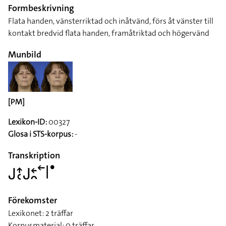
Formbeskrivning
Flata handen, vänsterriktad och inåtvänd, förs åt vänster till
kontakt bredvid flata handen, framåtriktad och högervänd
Munbild
[PM]
Lexikon-ID:
00327
Glosa i STS-korpus:
-
Transkription
􌤢􌤴􌥗􌤢􌥓􌥘􌥢􌥼􌤟
Förekomster
Lexikonet: 2 träffar
Korpusmaterial: 0 träffar