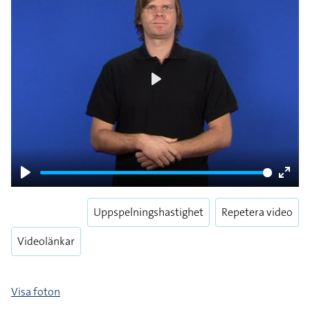
Play
Play
Enter
fulls
Uppspelningshastighet
Repetera video
Videolänkar
Visa foton