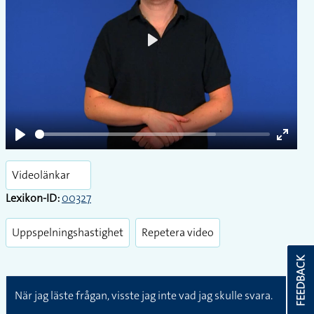
Play
Play
Enter
fullsc
Videolänkar
Lexikon-ID:
00327
Uppspelningshastighet
Repetera video
FEEDBACK
När jag läste frågan, visste jag inte vad jag skulle svara.