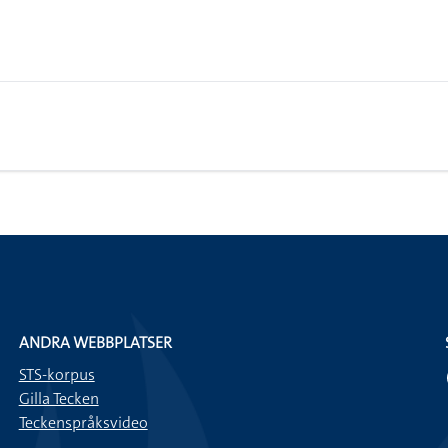
ANDRA WEBBPLATSER
STS-korpus
Gilla Tecken
Teckenspråksvideo