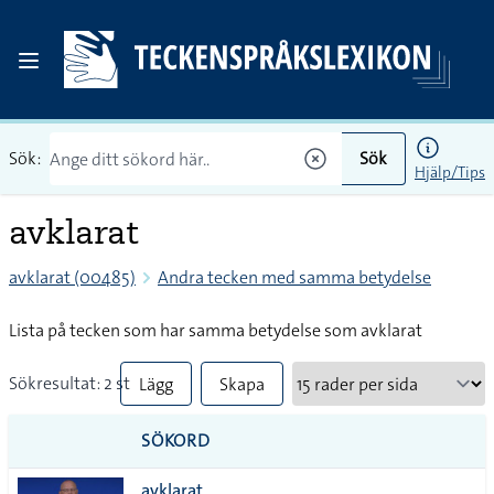
Sök:
Sök
Hjälp/Tips
avklarat
avklarat (00485)
Andra tecken med samma betydelse
Lista på tecken som har samma betydelse som avklarat
Sökresultat: 2 st
Lägg
Skapa
till
PDF
SÖKORD
alla i
avklarat