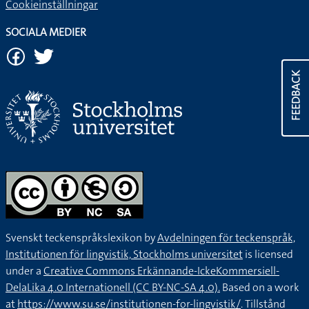
Cookieinställningar
SOCIALA MEDIER
FEEDBACK
Svenskt teckenspråkslexikon by
Avdelningen för teckenspråk,
Institutionen för lingvistik, Stockholms universitet
is licensed
under a
Creative Commons Erkännande-IckeKommersiell-
DelaLika 4.0 Internationell (CC BY-NC-SA 4.0).
Based on a work
at
https://www.su.se/institutionen-for-lingvistik/
. Tillstånd