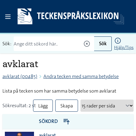
Sök:
Sök
Hjälp/Tips
avklarat
avklarat (00485)
Andra tecken med samma betydelse
Lista på tecken som har samma betydelse som avklarat
Sökresultat: 2 st
Lägg
Skapa
till
PDF
SÖKORD
alla i
avklarat