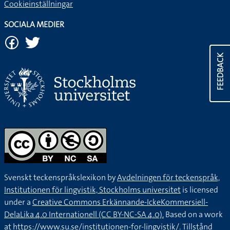
Cookieinställningar
SOCIALA MEDIER
FEEDBACK
Svenskt teckenspråkslexikon by
Avdelningen för teckenspråk,
Institutionen för lingvistik, Stockholms universitet
is licensed
under a
Creative Commons Erkännande-IckeKommersiell-
DelaLika 4.0 Internationell (CC BY-NC-SA 4.0).
Based on a work
at
https://www.su.se/institutionen-for-lingvistik/
. Tillstånd