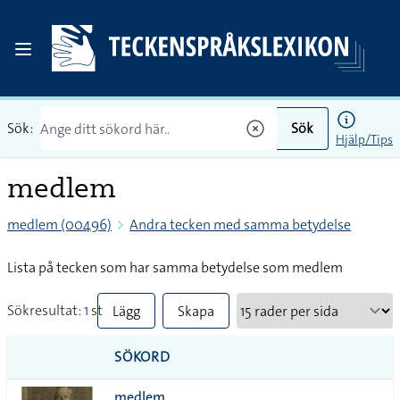
Sök:
Sök
Hjälp/Tips
medlem
medlem (00496)
Andra tecken med samma betydelse
Lista på tecken som har samma betydelse som medlem
Sökresultat: 1 st
Lägg
Skapa
till
PDF
SÖKORD
alla i
medlem