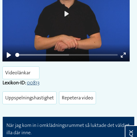
Play
Play
Enter
fullsc
Videolänkar
Lexikon-ID:
00813
Uppspelningshastighet
Repetera video
När jag kom in i omklädningsrummet så luktade det väldigt
illa där inne.