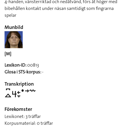
4-handen, vänsterriktad och nedåtvänd, förs åt höger med
bibehållen kontakt under näsan samtidigt som fingrarna
spelar
Munbild
[M]
Lexikon-ID:
00813
Glosa i STS-korpus:
-
Transkription
􌤼􌥚􌦪􌥓􌥙􌤟􌥣􌥳
Förekomster
Lexikonet: 3 träffar
Korpusmaterial: 0 träffar