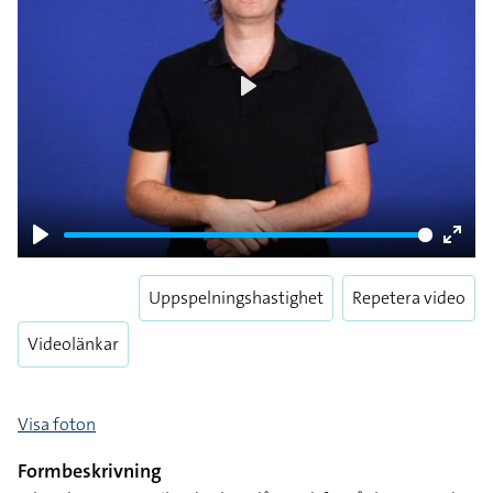
Play
Play
Enter
fulls
Uppspelningshastighet
Repetera video
Videolänkar
Visa foton
Formbeskrivning