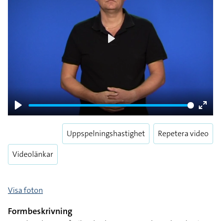
Play
Play
Enter
fulls
Uppspelningshastighet
Repetera video
Videolänkar
Visa foton
Formbeskrivning