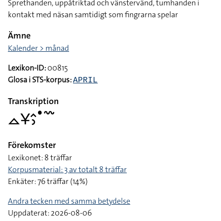
Sprethanden, uppåtriktad och vänstervänd, tumhanden i
kontakt med näsan samtidigt som fingrarna spelar
Ämne
Kalender > månad
Lexikon-ID:
00815
Glosa i STS-korpus:
APRIL
Transkription
􌤼􌥃􌤵􌤶􌤟􌥳
Förekomster
Lexikonet: 8 träffar
Korpusmaterial: 3 av totalt 8 träffar
Enkäter: 76 träffar (14%)
Andra tecken med samma betydelse
Uppdaterat: 2026-08-06