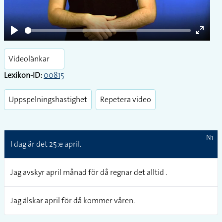
Play
Enter
fullsc
Videolänkar
Lexikon-ID:
00815
Uppspelningshastighet
Repetera video
N1
I dag är det 25:e april.
Jag avskyr april månad för då regnar det alltid .
Jag älskar april för då kommer våren.