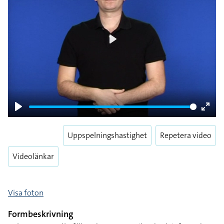
Play
Play
Enter
fulls
Uppspelningshastighet
Repetera video
Videolänkar
Visa foton
Formbeskrivning