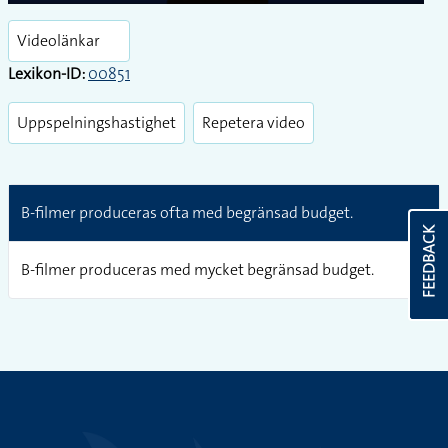
Play
Enter
fullsc
Videolänkar
Lexikon-ID:
00851
Uppspelningshastighet
Repetera video
B-filmer produceras ofta med begränsad budget.
FEEDBACK
B-filmer produceras med mycket begränsad budget.