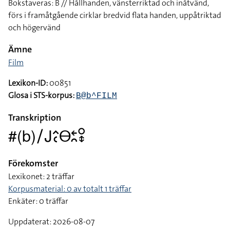
Bokstaveras: B // Hållhanden, vänsterriktad och inåtvänd,
förs i framåtgående cirklar bredvid flata handen, uppåtriktad
och högervänd
Ämne
Film
Lexikon-ID:
00851
Glosa i STS-korpus:
B@b^FILM
Transkription
#(b)􌥠􌤢􌤵􌥗􌤫􌥓􌥘􌥰􌦋
Förekomster
Lexikonet: 2 träffar
Korpusmaterial: 0 av totalt 1 träffar
Enkäter: 0 träffar
Uppdaterat: 2026-08-07