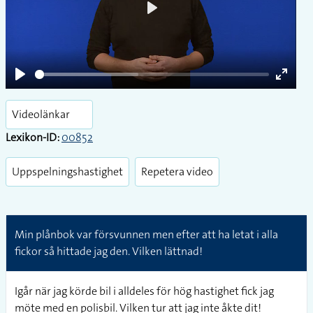
Play
Play
Enter
fullsc
Videolänkar
Lexikon-ID:
00852
Uppspelningshastighet
Repetera video
Min plånbok var försvunnen men efter att ha letat i alla
fickor så hittade jag den. Vilken lättnad!
Igår när jag körde bil i alldeles för hög hastighet fick jag
möte med en polisbil. Vilken tur att jag inte åkte dit!