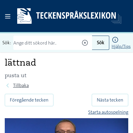
Sök:
Sök
Hjälp/Tips
lättnad
pusta ut
Tillbaka
Föregående tecken
Nästa tecken
Starta autospelning