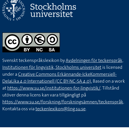
Svenskt teckenspråkslexikon by
Avdelningen för teckenspråk,
Institutionen för lingvistik, Stockholms universitet
is licensed
under a
Creative Commons Erkännande-IckeKommersiell-
DelaLika 4.0 Internationell (CC BY-NC-SA 4.0).
Based on a work
at
https://www.su.se/institutionen-for-lingvistik/
. Tillstånd
utöver denna licens kan vara tillgängligt på
https://www.su.se/forskning/forskningsämnen/teckenspråk
.
Kontakta oss via
teckenlexikon@ling.su.se
.