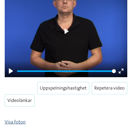
Play
Play
Enter
fulls
Uppspelningshastighet
Repetera video
Videolänkar
Visa foton