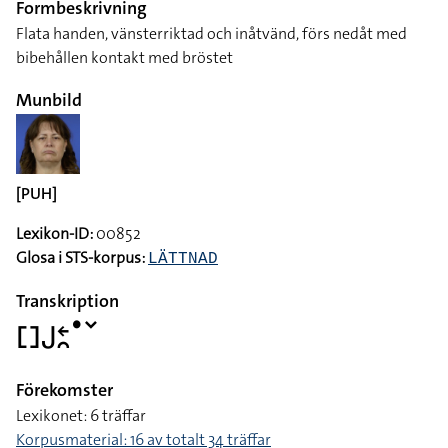
Formbeskrivning
Flata handen, vänsterriktad och inåtvänd, förs nedåt med
bibehållen kontakt med bröstet
Munbild
[PUH]
Lexikon-ID:
00852
Glosa i STS-korpus:
LÄTTNAD
Transkription
􌤓􌤢􌥓􌥘􌤟􌥧
Förekomster
Lexikonet: 6 träffar
Korpusmaterial: 16 av totalt 34 träffar