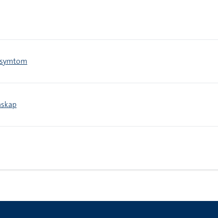
> symtom
nskap