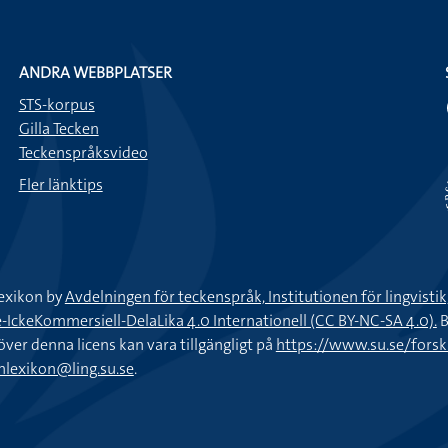
ANDRA WEBBPLATSER
STS-korpus
Gilla Tecken
Teckenspråksvideo
Fler länktips
exikon by
Avdelningen för teckenspråk, Institutionen för lingvisti
keKommersiell-DelaLika 4.0 Internationell (CC BY-NC-SA 4.0).
B
töver denna licens kan vara tillgängligt på
https://www.su.se/fors
nlexikon@ling.su.se
.