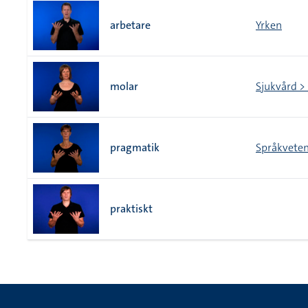
arbetare
Yrken
molar
Sjukvård 
pragmatik
Språkvete
praktiskt