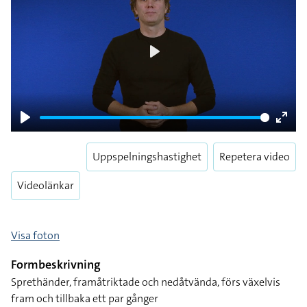
Play
Play
Enter
fulls
Uppspelningshastighet
Repetera video
Videolänkar
Visa foton
Formbeskrivning
Sprethänder, framåtriktade och nedåtvända, förs växelvis
fram och tillbaka ett par gånger