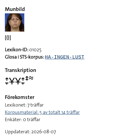
Munbild
[()]
Lexikon-ID:
01025
Glosa i STS-korpus:
HA-INGEN-LUST
Transkription
􌤴􌥙􌥃􌥃􌤴􌥙􌥥􌦇
Förekomster
Lexikonet: 7 träffar
Korpusmaterial: 5 av totalt 14 träffar
Enkäter: 0 träffar
Uppdaterat: 2026-08-07