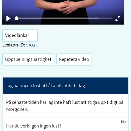
Play
Enter
fullsc
Videolänkar
Lexikon-ID:
01025
Uppspelningshastighet
Repetera video
Jag har ingen lust att åka till jobbet idag.
På senaste tiden har jag inte haft lust att stiga upp tidigt på
morgonen.
N2
Har du verkligen ingen lust?