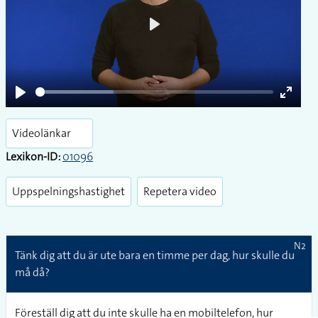
Play
Play
Enter
fullsc
Videolänkar
Lexikon-ID:
01096
Uppspelningshastighet
Repetera video
N2
Tänk dig att du är ute bara en timme per dag, hur skulle du
må då?
Föreställ dig att du inte skulle ha en mobiltelefon, hur