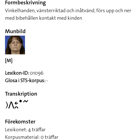
Formbeskrivning
Vinkelhanden, vänsterriktad och inåtvänd, förs upp och ner
med bibehållen kontakt med kinden
Munbild
[M]
Lexikon-ID:
01096
Glosa i STS-korpus:
-
Transkription
􌤊􌤣􌥓􌥘􌤟􌥨
Förekomster
Lexikonet: 4 träffar
Korpusmaterial: 0 träffar