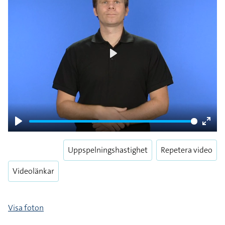
Play
Play
Enter
fulls
Uppspelningshastighet
Repetera video
Videolänkar
Visa foton