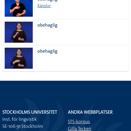
lista
Känslor
obehaglig
obehaglig
STOCKHOLMS UNIVERSITET
ANDRA WEBBPLATSER
Inst. för lingvistik
STS-korpus
SE-106 91 Stockholm
Gilla Tecken