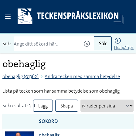
Sök:
Sök
Hjälp/Tips
obehaglig
obehaglig (01362)
Andra tecken med samma betydelse
Lista på tecken som har samma betydelse som obehaglig
Sökresultat: 3 st
Lägg
Skapa
till
PDF
SÖKORD
alla i
obehaglig