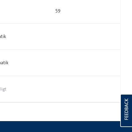
59
tik
atik
ligt
FEEDBACK