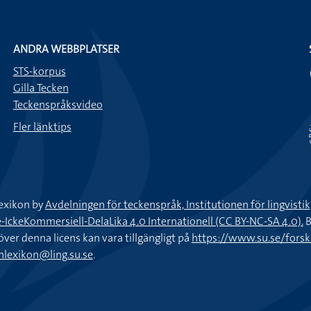
ANDRA WEBBPLATSER
STS-korpus
Gilla Tecken
Teckenspråksvideo
Fler länktips
exikon by
Avdelningen för teckenspråk, Institutionen för lingvisti
keKommersiell-DelaLika 4.0 Internationell (CC BY-NC-SA 4.0).
B
töver denna licens kan vara tillgängligt på
https://www.su.se/fors
nlexikon@ling.su.se
.