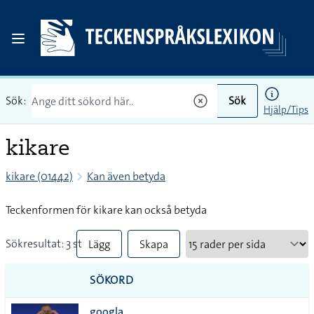
Sök:
Sök
Hjälp/Tips
kikare
kikare (01442)
Kan även betyda
Teckenformen för kikare kan också betyda
Sökresultat: 3 st
Lägg
Skapa
till
PDF
SÖKORD
alla i
googla