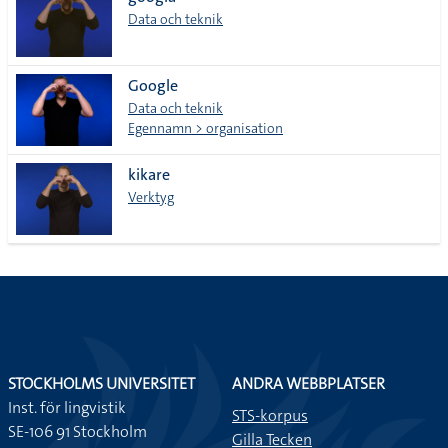
lista
Data och teknik
Google
Data och teknik
Egennamn > organisation
kikare
Verktyg
STOCKHOLMS UNIVERSITET
ANDRA WEBBPLATSER
Inst. för lingvistik
STS-korpus
SE-106 91 Stockholm
Gilla Tecken