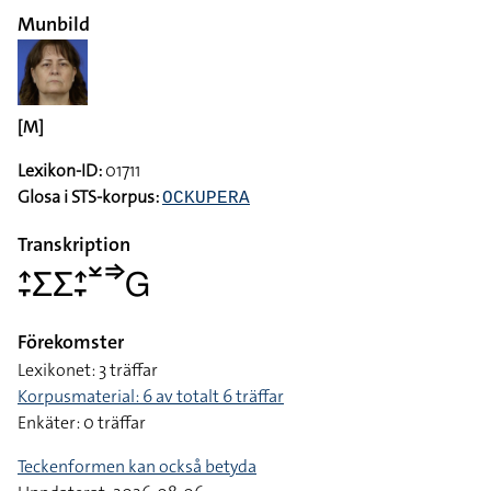
Munbild
[M]
Lexikon-ID:
01711
Glosa i STS-korpus:
OCKUPERA
Transkription
􌤴􌥙􌤥􌤥􌤴􌥙􌥸􌦆􌤦
Förekomster
Lexikonet: 3 träffar
Korpusmaterial: 6 av totalt 6 träffar
Enkäter: 0 träffar
Teckenformen kan också betyda