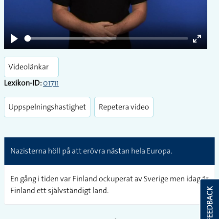
Play
Enter
fullsc
Videolänkar
Lexikon-ID:
01711
Uppspelningshastighet
Repetera video
Nazisterna höll på att erövra nästan hela Europa.
En gång i tiden var Finland ockuperat av Sverige men idag är
Finland ett självständigt land.
FEEDBACK