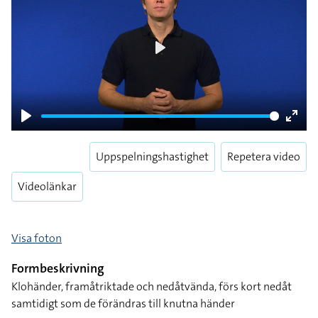
Play
Play
Enter
fulls
Uppspelningshastighet
Repetera video
Videolänkar
Visa foton
Formbeskrivning
Klohänder, framåtriktade och nedåtvända, förs kort nedåt
samtidigt som de förändras till knutna händer