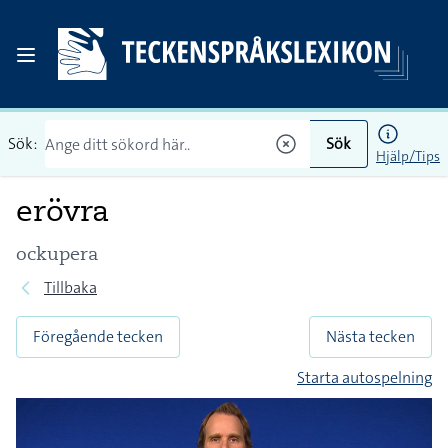
Sök:
Sök
Hjälp/Tips
erövra
ockupera
Tillbaka
Föregående tecken
Nästa tecken
Starta autospelning