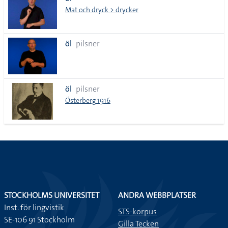
lista
Mat och dryck > drycker
öl
pilsner
öl
pilsner
Österberg 1916
STOCKHOLMS UNIVERSITET
ANDRA WEBBPLATSER
Inst. för lingvistik
STS-korpus
SE-106 91 Stockholm
Gilla Tecken