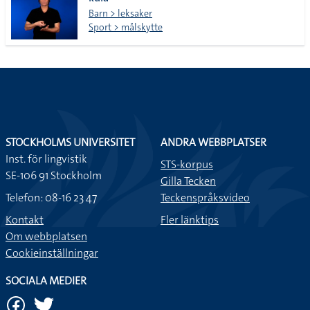
lista
Barn > leksaker
Sport > målskytte
STOCKHOLMS UNIVERSITET
ANDRA WEBBPLATSER
Inst. för lingvistik
STS-korpus
SE-106 91 Stockholm
Gilla Tecken
Telefon: 08-16 23 47
Teckenspråksvideo
Kontakt
Fler länktips
Om webbplatsen
Cookieinställningar
SOCIALA MEDIER