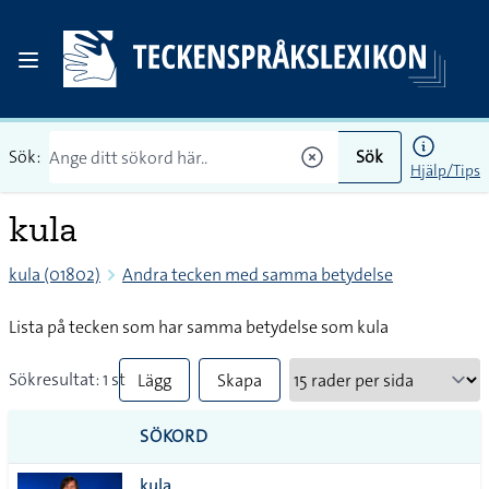
Sök:
Sök
Hjälp/Tips
kula
kula (01802)
Andra tecken med samma betydelse
Lista på tecken som har samma betydelse som kula
Sökresultat: 1 st
Lägg
Skapa
till
PDF
SÖKORD
alla i
kula