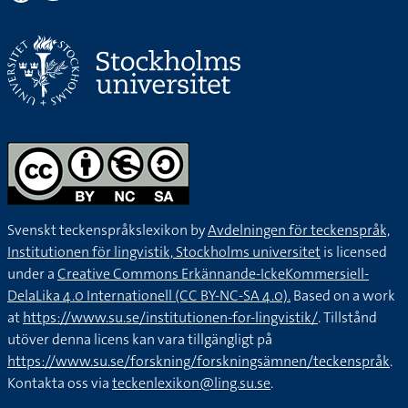
Svenskt teckenspråkslexikon by
Avdelningen för teckenspråk,
Institutionen för lingvistik, Stockholms universitet
is licensed
under a
Creative Commons Erkännande-IckeKommersiell-
DelaLika 4.0 Internationell (CC BY-NC-SA 4.0).
Based on a work
at
https://www.su.se/institutionen-for-lingvistik/
. Tillstånd
utöver denna licens kan vara tillgängligt på
https://www.su.se/forskning/forskningsämnen/teckenspråk
.
Kontakta oss via
teckenlexikon@ling.su.se
.