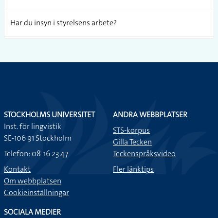
Har du insyn i styrelsens arbete?
När jag skickar mail till styrelsen så skickar jag alltid en cc till
min chef också .
Alla ska vara med på styrelsemötet utom jag.
STOCKHOLMS UNIVERSITET
ANDRA WEBBPLATSER
På styrelsemöten brukar det vara roligt att vara med för
Inst. för lingvistik
det är alltid bra diskussioner.
STS-korpus
SE-106 91 Stockholm
Gilla Tecken
Telefon: 08-16 23 47
Teckenspråksvideo
Styrelsen var enig om att tillsätta en ny VD.
Kontakt
Fler länktips
Om webbplatsen
Cookieinställningar
SOCIALA MEDIER