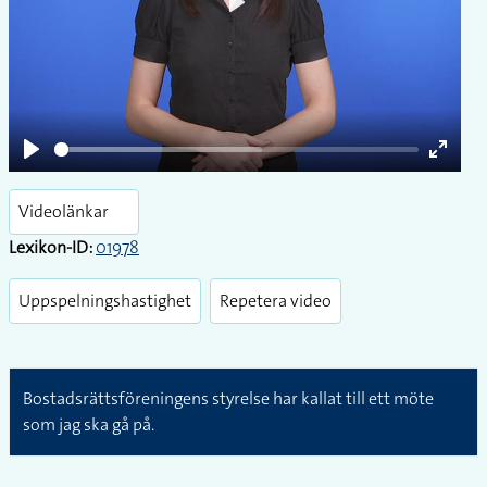
Play
Play
Enter
fullsc
Videolänkar
Lexikon-ID:
01978
Uppspelningshastighet
Repetera video
Bostadsrättsföreningens styrelse har kallat till ett möte
som jag ska gå på.