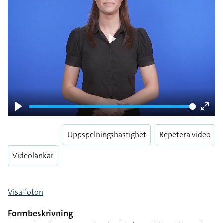
Play
Play
Enter
fulls
Uppspelningshastighet
Repetera video
Videolänkar
Visa foton
Formbeskrivning