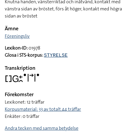
Knutna handen, vänsterriktad och inåtvänd, kontakt med
vänstra sidan av bröstet, förs åt höger, kontakt med högra
sidan av bröstet
Ämne
Föreningsliv
Lexikon-ID:
01978
Glosa i STS-korpus:
STYRELSE
Transkription
􌤓􌤦􌥓􌥘􌤟􌥼􌥣􌥼􌤟
Förekomster
Lexikonet: 12 träffar
Korpusmaterial: 33 av totalt 44 träffar
Enkäter: 0 träffar
Andra tecken med samma betydelse