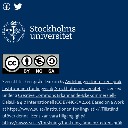
Svenskt teckenspråkslexikon by
Avdelningen för teckenspråk,
Institutionen för lingvistik, Stockholms universitet
is licensed
under a
Creative Commons Erkännande-IckeKommersiell-
DelaLika 4.0 Internationell (CC BY-NC-SA 4.0).
Based on a work
at
https://www.su.se/institutionen-for-lingvistik/
. Tillstånd
utöver denna licens kan vara tillgängligt på
https://www.su.se/forskning/forskningsämnen/teckenspråk
.