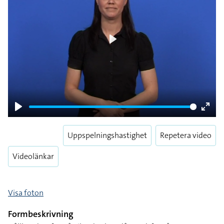
Play
Play
Enter
fulls
Uppspelningshastighet
Repetera video
Videolänkar
Visa foton
Formbeskrivning