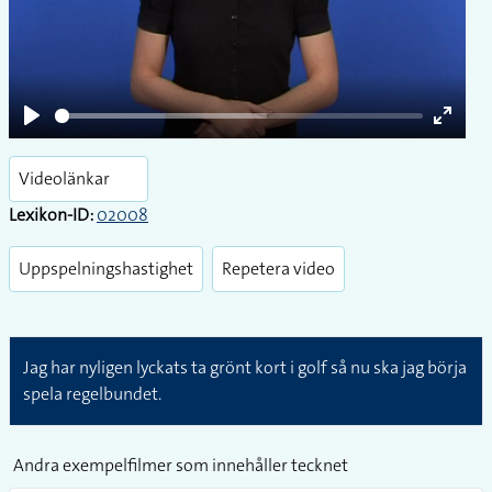
Play
Enter
fullsc
Videolänkar
Lexikon-ID:
02008
Uppspelningshastighet
Repetera video
Jag har nyligen lyckats ta grönt kort i golf så nu ska jag börja
spela regelbundet.
Andra exempelfilmer som innehåller tecknet