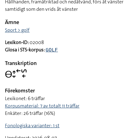
Hållhanden, framåtriktad och nedåtvänd, förs åt vänster
samtidigt som den vrids åt vänster
Ämne
Sport > golf
Lexikon-ID:
02008
Glosa i STS-korpus:
GOLF
Transkription
􌤫􌤴􌥙􌥢􌥲􌦈
Förekomster
Lexikonet: 6 träffar
Korpusmaterial: 7 av totalt 11 träffar
Enkäter: 26 träffar (16%)
Fonologiska varianter: 1 st
Uppdaterat: 2026-08-07