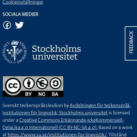
Cookieinställningar
SOCIALA MEDIER
FEEDBACK
Svenskt teckenspråkslexikon by
Avdelningen för teckenspråk,
Institutionen för lingvistik, Stockholms universitet
is licensed
under a
Creative Commons Erkännande-IckeKommersiell-
DelaLika 4.0 Internationell (CC BY-NC-SA 4.0).
Based on a work
at
https://www.su.se/institutionen-for-lingvistik/
. Tillstånd