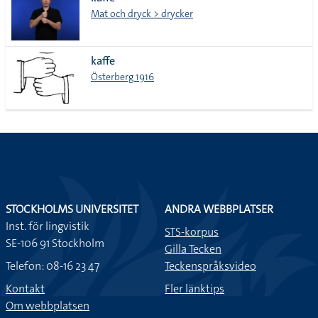
lista
Mat och dryck > drycker
kaffe
Österberg 1916
STOCKHOLMS UNIVERSITET
ANDRA WEBBPLATSER
Inst. för lingvistik
STS-korpus
SE-106 91 Stockholm
Gilla Tecken
Telefon: 08-16 23 47
Teckenspråksvideo
Kontakt
Fler länktips
Om webbplatsen