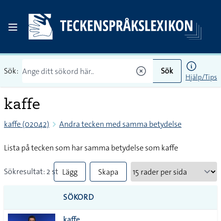
Sök:
Sök
Hjälp/Tips
kaffe
kaffe (02042)
Andra tecken med samma betydelse
Lista på tecken som har samma betydelse som kaffe
Sökresultat: 2 st
Lägg
Skapa
till
PDF
SÖKORD
alla i
kaffe