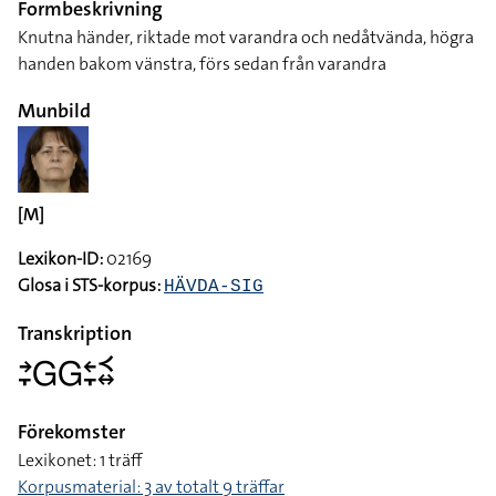
Formbeskrivning
Knutna händer, riktade mot varandra och nedåtvända, högra
handen bakom vänstra, förs sedan från varandra
Munbild
[M]
Lexikon-ID:
02169
Glosa i STS-korpus:
HÄVDA-SIG
Transkription
􌥔􌥙􌤦􌤦􌥓􌥙􌥹􌦉
Förekomster
Lexikonet: 1 träff
Korpusmaterial: 3 av totalt 9 träffar