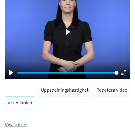
Play
Play
Enter
fulls
Uppspelningshastighet
Repetera video
Videolänkar
Visa foton