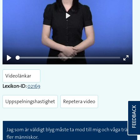
Play
Play
Enter
fullsc
Videolänkar
Lexikon-ID:
02169
Uppspelningshastighet
Repetera video
FEEDBACK
Jag som är väldigt blyg måste ta mod till mig och våga träffa
fler människor.